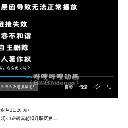
4月2日20:00）