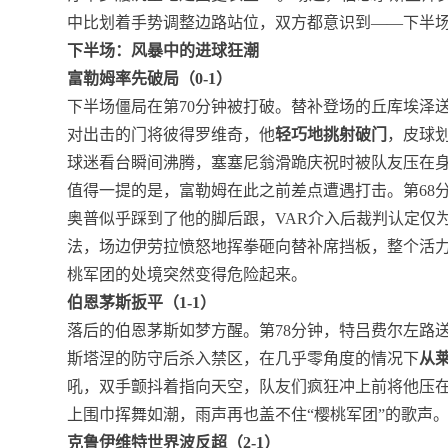
中比划着手势调整边路站位，双方都意识到——下半
下半场：风暴中的进球狂潮
富勒姆率先破局（0-1）
下半场僵局在第70分钟被打破。替补登场的丘库埃泽
对出击的门将彼得罗维奇，他
轻巧地挑射破门
，皮球
球迷看台瞬间沸腾，塞塞尼翁滑跪庆祝时被队友压在
值得一提的是，富勒姆在此之前差点遭遇打击。第68
奥普似乎踩到了他的脚后跟，VAR介入后裁判认定仅
法，场边伊劳拉愤怒地挥拳砸向替补席挡板，整个活
桃军团的处境突然变得危险起来。
伯恩茅斯扳平（1-1）
落后的伯恩茅斯如梦方醒。第78分钟，特吕费尔左路
斯塔涅的防守后杀入禁区，在几乎零角度的情况下
从
吼，双手颤抖着指向天空，队友们疯狂冲上前将他压
上围巾挥舞如潮，雨声再也盖不住“樱桃军团”的歌声
克鲁伊维特世界波反超（2-1）