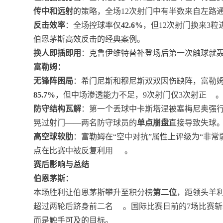
传中和远射
的策略，全场12次射门中有半数来自左路
反击效率
：全场控球率仅
42.6%
，但12次射门换来3
伯恩茅斯高效反击的经典案例。
换人即插即用
：克鲁伊维特替补登场后第一次触球就
富勒姆：
无锋阵困局
：希门尼斯和穆尼斯双双因伤缺阵，富勒
85.7%
，但中场渗透能力不足，9次射门仅3次射正
防守结构瓦解
：第一个丢球中卡斯塔涅被塞梅尼奥强
晃过射门——两名防守球员的
单点崩盘
直接导致失球
高空球软肋
：富勒姆在“空中对抗”属性上评级为“非
点在比赛中被反复利用
。
赛后影响与总结
伯恩茅斯：
本场胜利让伯恩茅斯攀升至积分榜
第二位
，距领头羊
超过两轮后跻身前二名
。国际比赛日前的7场比赛斩
而是触手可及的目标。