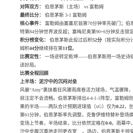
对阵双方：
伯恩茅斯（主场） vs 富勒姆
最终比分：
伯恩茅斯 3-1 富勒姆
核心事件：
富勒姆由塞塞尼翁第70分钟率先破门；伯
特第84分钟世界波反超；塞梅尼奥第90+6分钟反击锁
积分榜变化：
伯恩茅斯此役过后积
52分
（按实际积分
姆积
44分
继续排在第
11位
。
比赛定性：
一场逆转定乾坤——伯恩茅斯用一场史诗
送好局。
比赛全程回顾
上半场：泥泞中的沉闷对垒
风暴“Amy”裹挟着狂风骤雨席卷活力球场，气温骤
就注定不会流畅。伯恩茅斯排出4-4-1-1阵型，富勒姆则以4
果的半场——两队合计预期进球值（xG）仅为
0.22
，
第61分钟，伯恩茅斯率先调整，克鲁伊维特替补登场
变场上节奏，半场结束，比分依然定格在
0-0
。雨幕中
泞中步履沉重地走回更衣室
。场边，伯恩茅斯主帅安