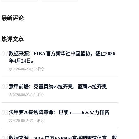
最新评论
热评文章
01
数据来源：FIBA官方新华社中国篮协，截止2026
年4月24日。
2026-06-23
0 评论
02
意甲前瞻：克雷莫纳vs拉齐奥，蓝鹰vs拉齐奥
2026-06-23
0 评论
03
法甲第29轮残阵革命：巴黎fc——6人火力排名
2026-06-24
0 评论
04
数据来源：NBA官方ESPNSI直播吧雷速体育，截