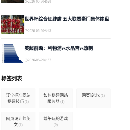
2026-06-30
28
世界杯综合征肆虐 五大联赛豪门集体崩盘
2026-06-29
43
英超前瞻：利物浦vs水晶宫vs热刺
2026-06-29
57
标签列表
辽宁标准网站
如何搭建网站
网页设计c
(1)
搭建技巧
服务器
(1)
(1)
网页设计师英
端午玩的游戏
文
(1)
(0)