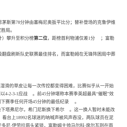
恩茅斯第78分钟由塞梅尼奥扳平比分；替补登场的克鲁伊维
定胜局。
计）攀升至积分榜
第二位
，距榜首利物浦仅差1分
；富勒
级翻盘刷新队史联赛最佳排名，而富勒姆在无锋阵困局中葬
降，湿滑的草皮让每一次传控都变得困难，比赛似乎从一开始
-2-3-1应战
。前45分钟堪称本赛季英超最具“催眠”效
创下赛季任何开场45分钟的最低纪录
。
换下塔弗尼尔，希门尼斯换下希尔
。这一换人暂时未能改
，看台上18992名球迷的呐喊声被风声吞没，两队球员在泥
多尼·伊劳拉眉头紧锁，富勒姆主帅马尔科·席尔瓦则在雨