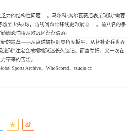
攻乏力的结构性问题
。马尔科·席尔瓦赛后表示球队“需要
每场至少失2球，防线问题比锋线更为紧迫
。前八名的争
富勒姆恐怕将从欧战区渐渐滑落。
史新的篇章——从点球被拒到零角度扳平，从替补奇兵世界
级进球”注定会被樱桃球迷长久铭记。而富勒姆，又一次在
乏力带来的苦涩。
Global Sports Archive、WhoScored、
tzuqiu.cc