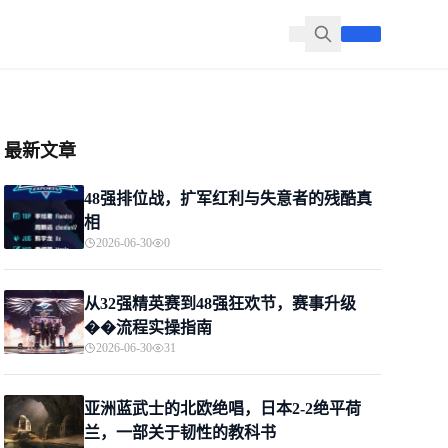
最新文章
48强排位战，扩军红利与失意者的残酷真
相
2026-06-30
0
从32强精英赛到48强狂欢节，赛事升级
��流程实操指南
2026-06-30
31
亚洲蓝武士的北欧绝唱，日本2-2绝平荷
兰，一部关于韧性的教科书