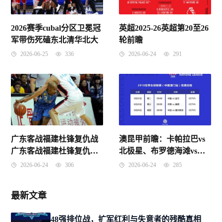
2026赛季cubal分区卫冕冠
英超2025-26英超第20至26
军带伤死磕东北清华北大
轮前瞻
2026-06-25
336
2026-06-24
291
广东客战福建杜锋复仇战
澳昆甲前瞻：卡帕拉巴vs
广东客战福建杜锋复仇战
北极星、布罗德海滩vs布
首秀
罗德海滩
2026-06-24
306
2026-06-24
285
最新文章
48强排位战，扩军红利与失意者的残酷真相