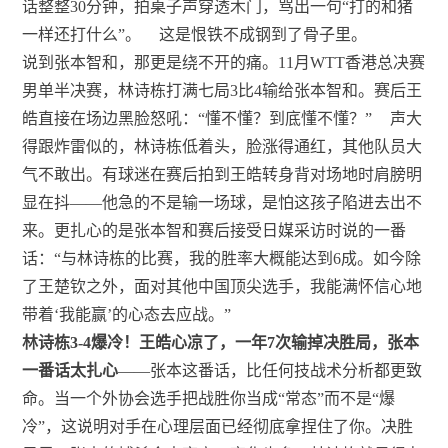
话整整30分钟，拍桌子声穿透木门，骂出一句“打的和猪
一样还打什么”。
这是恨铁不成钢到了骨子里。
说到张本智和，那更是绕不开的痛。11月WTT香港总决赛
男单半决赛，林诗栋打满七局3比4输给张本智和。赛后王
皓直接在场边黑脸怒吼：“懂不懂？到底懂不懂？”
声大
得跟炸雷似的，林诗栋低着头，脸涨得通红，其他队员大
气不敢出。有球迷在赛后拍到王皓转身背对场地时肩膀明
显在抖——他急的不是输一场球，是怕这孩子陷进去出不
来。更扎心的是张本智和赛后接受日媒采访时说的一番
话：“与林诗栋的比赛，我的胜率大概能达到6成。如今除
了王楚钦之外，面对其他中国顶尖选手，我能满怀信心地
带着‘我能赢’的心态去应战。”
林诗栋3-4爆冷！王皓心凉了，一年7次输掉决胜局，张本
一番话太扎心
——张本这番话，比任何技战术分析都更致
命。当一个外协会选手把战胜你当成“常态”而不是“爆
冷”，这说明对手在心理层面已经彻底拿捏住了你。决胜