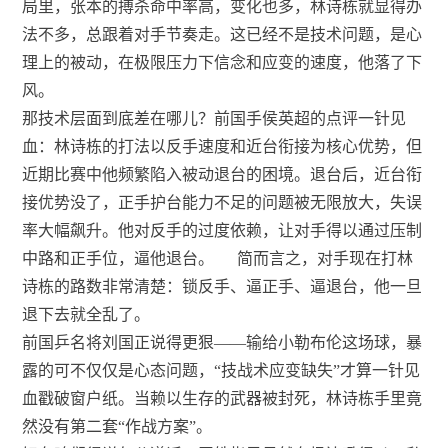
局里，张本的搏杀命中率高，变化也多，林诗栋就显得办
法不多，总跟着对手节奏走。这已经不是技术问题，是心
理上的被动，在极限压力下信念和应变的速度，他落了下
风。
那技术层面到底差在哪儿？前国手侯英超的点评一针见
血：林诗栋的打法以反手速度和近台衔接为核心优势，但
近期比赛中他频繁陷入被动退台的困境。退台后，近台衔
接优势没了，正手护台能力不足的问题被无限放大，失误
率大幅飙升。他对反手的过度依赖，让对手得以通过压制
中路和正手位，逼他退台。
简而言之，对手现在打林
诗栋的路数非常清楚：锁反手、逼正手、逼退台，他一旦
退下去就全乱了。
前国乒名将刘国正说得更狠——输给小勒布伦这场球，暴
露的可不仅仅是心态问题，“技战术应变缺失”才算一针见
血戳破窗户纸。当赖以生存的武器被封死，林诗栋手里竟
然没有第二套“作战方案”。