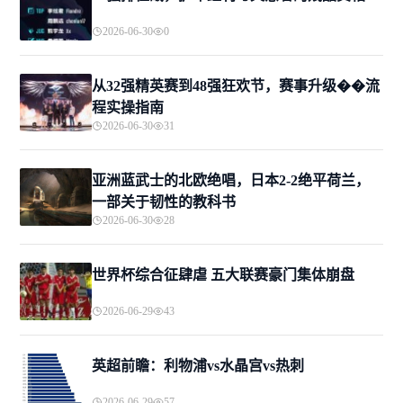
2026-06-30
0
从32强精英赛到48强狂欢节，赛事升级��流
程实操指南
2026-06-30
31
亚洲蓝武士的北欧绝唱，日本2-2绝平荷兰，
一部关于韧性的教科书
2026-06-30
28
世界杯综合征肆虐 五大联赛豪门集体崩盘
2026-06-29
43
英超前瞻：利物浦vs水晶宫vs热刺
2026-06-29
57