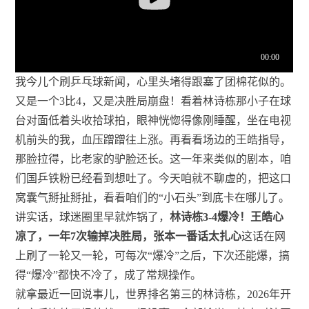
我今儿个刷乒乓球新闻，心里头堵得跟塞了团棉花似的。
又是一个3比4，又是决胜局崩盘！看着林诗栋那小子在球
台对面低着头收拾球拍，眼神恍惚得像刚睡醒，坐在电视
机前头的我，血压蹭蹭往上涨。再看看场边的王皓指导，
那脸拉得，比老家的驴脸还长。这一年来类似的剧本，咱
们国乒铁粉已经看到想吐了。今天咱就不聊虚的，把这口
窝囊气掰扯掰扯，看看咱们的“小石头”到底卡在哪儿了。
讲实话，球迷圈里早就炸锅了，
林诗栋3-4爆冷！王皓心
凉了，一年7次输掉决胜局，张本一番话太扎心
这话在网
上刷了一轮又一轮，可每次“爆冷”之后，下次还能爆，搞
得“爆冷”都快不冷了，成了常规操作。
就拿最近一回说事儿，世界排名第三的林诗栋，2026年开