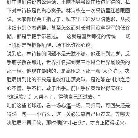
好在咱们得说句公道话，王皓指导虽然在场边吼得凶，私
下对林诗栋是真掏心窝子。林诗栋在一次采访里红着眼圈
说，大家都误会王指导了，私下里王皓没少陪他聊，从技
术细节到心态调整，甚至怎么面对长时间没拿冠军的低谷
期，都是手把手带着过。
这就是国乒师徒的传统——场
上吼你是想把你吼醒，场下比谁都心疼。
说到底，林诗栋的问题不是天赋不够。他还不到21岁，反
手底子摆在那儿，世界排名掉到第三也是全世界最顶尖的
那一档。他现在最缺的，是高压之下那一颗“大心脏”。决
胜局拼到比的不只是谁能打出漂亮球，是谁能在9比9之后
心不慌、手不抖，敢于出手。前国手侯英超说得实在：
“这道坎儿别人帮不了，得他自己迈过去。”
咱们这些老球迷，看一场心疼一场，骂归骂，可回头还是
21
23
30
42
53
52
53
11
8
8
8
4
4
2
得说一句——小石头，这一关必须靠自己迈过去。等哪天
决胜局不再手软，那时候的“小石头”，才真正硬得起来。