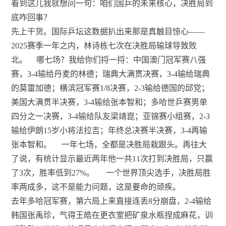
看到这儿我就想问一句：咱们国乒的未来核心，决胜局到
底咋回事？
先上干货。国际乒坛这数据扒出来那是真触目惊心——
2025赛季一年之内，林诗栋七次在决胜局输球导致败
北。
哪七场？我给你们捋一捋：中国澳门冠军赛八强
赛，3-4输给丹麦的林德；瑞典大满贯决赛，3-4输给瑞典
的莫雷加德；横滨冠军赛1/8决赛，2-3输给德国的邱党；
美国大满贯半决赛，3-4输给张本智和；多哈世乒赛男单
四分之一决赛，3-4输给队友梁靖崑；亚锦赛小组赛，2-3
输给伊朗15岁小将法拉吉；年终总决赛半决赛，3-4再输
张本智和。
一年七场，全都是决胜局栽跟头。再往大
了说，有统计显示最近两年他一共11次打到决胜局，只赢
了3次，胜率低到27%。
一个世界顶尖选手，决胜局胜
率两成多，这不是能力问题，这是要命的顽疾。
去年多哈冠军赛，第六局上来直接连丢8分崩盘，2-4输给
韩国张禹珍，气得王皓在更衣室把矿泉水瓶捏成麻花，训