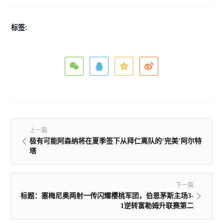
标签:
上一篇
极有可能阿森纳将在夏季签下从拜仁离队的‘完美’阿尔特
塔
下一篇
标题：塞梅尼奥两射一传闪耀樱桃军团，伯恩茅斯主场3-
1逆转富勒姆升联赛第二