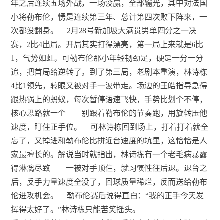
年之后连续五场外战，一场没赢，全部输光，其中对法国
小将勒布伦，愣是连续第三年、总计第四次败下阵来，一
次都没翻身。
2月28号新加坡大满贯男单四分之一决
赛，2比4出局。开局其实打得漂亮，第一局上来就是6比
1，气势如虹。可勒布伦那小年轻韧劲足，硬是一分一分
追，把首局给逆转了。到了第三局，老剧本重演，林诗栋
4比1领先，转眼又被对手一波带走。场边的王皓指导急得
跟热锅上的蚂蚁，每次暂停语速飞快，手势比划个不停，
核心思路就一个——别跟着勒布伦的节奏跑，用旋转压他
速度，盯住正手位。
可林诗栋回到场上，打着打着就全
忘了，又掉进和勒布伦比拼近台速度的坑里，这恰恰是人
家最擅长的。解说当时就指出，林诗栋有一个老毛病暴露
得淋漓尽致——一被对手顶住，就习惯性往后退。退台之
后，反手力量速度全没了，回球质量稀烂，反而送给勒布
伦进攻机会。
勒布伦赛后说得直白：“我的正手今天发
挥得太好了。”林诗栋只能苦笑摇头。