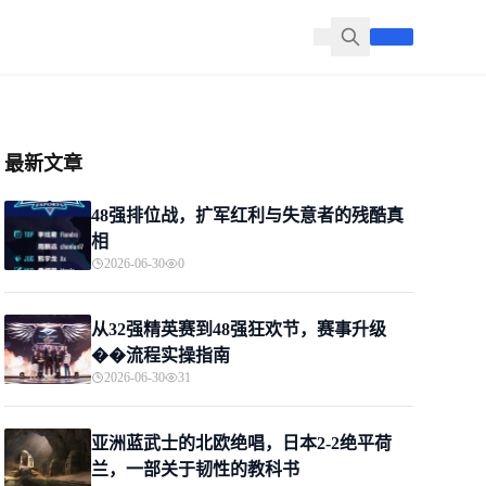
最新文章
48强排位战，扩军红利与失意者的残酷真
相
2026-06-30
0
从32强精英赛到48强狂欢节，赛事升级
��流程实操指南
2026-06-30
31
亚洲蓝武士的北欧绝唱，日本2-2绝平荷
兰，一部关于韧性的教科书