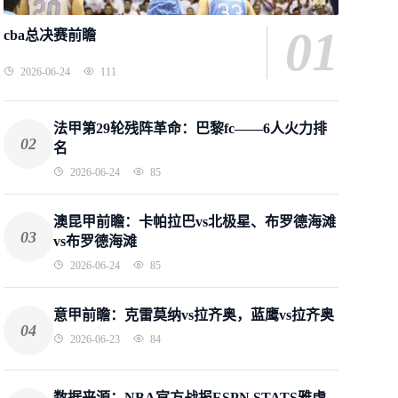
01
cba总决赛前瞻
2026-06-24
111
法甲第29轮残阵革命：巴黎fc——6人火力排
02
名
2026-06-24
85
澳昆甲前瞻：卡帕拉巴vs北极星、布罗德海滩
03
vs布罗德海滩
2026-06-24
85
意甲前瞻：克雷莫纳vs拉齐奥，蓝鹰vs拉齐奥
04
2026-06-23
84
数据来源：NBA官方战报ESPN STATS雅虎