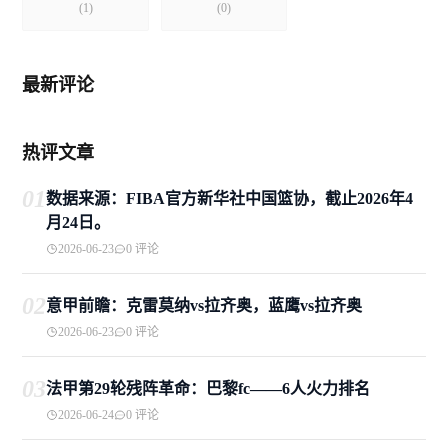
(1)
(0)
最新评论
热评文章
01
数据来源：FIBA官方新华社中国篮协，截止2026年4
月24日。
2026-06-23
0 评论
02
意甲前瞻：克雷莫纳vs拉齐奥，蓝鹰vs拉齐奥
2026-06-23
0 评论
03
法甲第29轮残阵革命：巴黎fc——6人火力排名
2026-06-24
0 评论