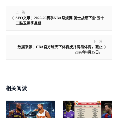
上一篇
SEO文章：2025-26赛季NBA常规赛 骑士战绩下滑 五十
二胜卫冕季悬疑
下一篇
数据来源：CBA官方球天下体育虎扑网易体育，截止
2026年4月25日。
相关阅读