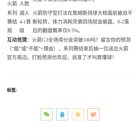
火箭
人胜
系列
湖人
火箭防守型打法在詹姆斯持球大核面前被迫不
赛结
4-1晋
断轮转，体力消耗完第四场就会崩盘。0-2落
局
级
后的翻盘概率仅8.5%。
互动竞猜
：火箭G3全场得分会突破100吗？留言你的预测
（“能”或“不能”+理由），系列赛结束后抽一位送出火箭
官方周边。打脸预测也欢迎，说准了才叫真懂球！
标签: