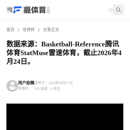
首页
世界杯
文章正文
数据来源：Basketball-Reference腾讯
体育StatMuse雷速体育，截止2026年4
月24日。
用户投稿
发布于：2026年06月17日
管理员
141 阅读 · 0 评论