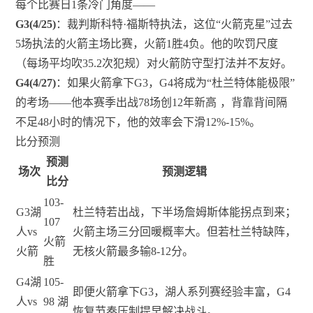
每个比赛日1条冷门角度——
G3(4/25)
：裁判斯科特·福斯特执法，这位“火箭克星”过去
5场执法的火箭主场比赛，火箭1胜4负。他的吹罚尺度
（每场平均吹35.2次犯规）对火箭防守型打法并不友好。
G4(4/27)
：如果火箭拿下G3，G4将成为“杜兰特体能极限”
的考场——他本赛季出战78场创12年新高
，背靠背间隔
不足48小时的情况下，他的效率会下滑12%-15%。
比分预测
预测
场次
预测逻辑
比分
103-
G3湖
杜兰特若出战，下半场詹姆斯体能拐点到来；
107
人vs
火箭主场三分回暖概率大。但若杜兰特缺阵，
火箭
火箭
无核火箭最多输8-12分。
胜
G4湖
105-
即便火箭拿下G3，湖人系列赛经验丰富，G4
人vs
98 湖
恢复节奏压制提早解决战斗。