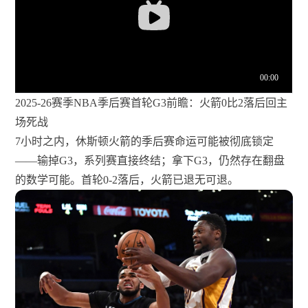
2025-26赛季NBA季后赛首轮G3前瞻：火箭0比2落后回主
场死战
7小时之内，休斯顿火箭的季后赛命运可能被彻底锁定
——输掉G3，系列赛直接终结；拿下G3，仍然存在翻盘
的数学可能。首轮0-2落后，火箭已退无可退。