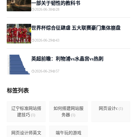
一部关于韧性的教科书
2026-06-30
28
世界杯综合征肆虐 五大联赛豪门集体崩盘
2026-06-29
43
英超前瞻：利物浦vs水晶宫vs热刺
2026-06-29
57
标签列表
辽宁标准网站搭
如何搭建网站服
网页设计c
(1)
建技巧
务器
(1)
(1)
网页设计师英文
端午玩的游戏