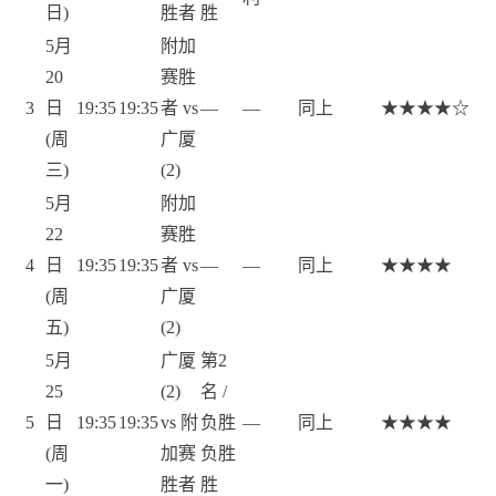
日)
胜者
胜
5月
附加
20
赛胜
3
日
19:35
19:35
者 vs
—
—
同上
★★★★☆
(周
广厦
三)
(2)
5月
附加
22
赛胜
4
日
19:35
19:35
者 vs
—
—
同上
★★★★
(周
广厦
五)
(2)
5月
广厦
第2
25
(2)
名 /
5
日
19:35
19:35
vs 附
负胜
—
同上
★★★★
(周
加赛
负胜
一)
胜者
胜