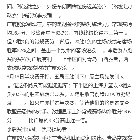
间。孙铭徽之外，外援布朗同样拉伤返美治疗，锋线尖刀
赵嘉仁提前赛季报销
。
广厦能撑到现在，靠的是胡金秋的绝对统治力。常规赛场
均16.4分、投篮命中率63.7%，内线终结稳得本土第一
。
但33胜9负的常规赛第二背后，20胜1负的主场战绩与客场
胜率62%之间，差出一个致命的客场短板
。季后赛八强
赛的赛程对广厦有利——上半区面对青岛-山西胜者，两
支球队常规赛均被广厦双杀
。
5月15日半决赛开打，五局三胜制下广厦主场先发制人
。但这条路只可能越走越窄：下半区的上海男篮以38胜4
负90.5%的胜率统治常规赛，23连胜收官创造CBA历史纪
录
。如果广厦拼过半决赛，等待他们的将是这支全
联盟最恐怖的对手。数据显示上海常规赛场均净胜分16.6
分
——比广厦的9.3分高出近一倍。
季后赛卡位组：黑马搅局者
广厦的八强赛对手将在青岛和山西之间决出。青岛常规赛