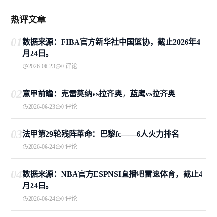
热评文章
01
数据来源：FIBA官方新华社中国篮协，截止2026年4
月24日。
2026-06-23
0 评论
02
意甲前瞻：克雷莫纳vs拉齐奥，蓝鹰vs拉齐奥
2026-06-23
0 评论
03
法甲第29轮残阵革命：巴黎fc——6人火力排名
2026-06-24
0 评论
04
数据来源：NBA官方ESPNSI直播吧雷速体育，截止4
月24日。
2026-06-24
0 评论