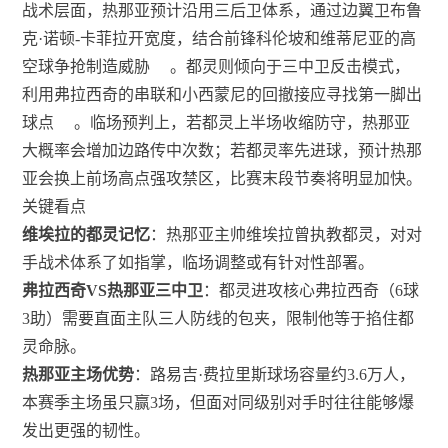
战术层面，热那亚预计沿用三后卫体系，通过边翼卫布鲁
克·诺顿-卡菲拉开宽度，结合前锋科伦坡和维蒂尼亚的高
空球争抢制造威胁
。都灵则倾向于三中卫反击模式，
利用弗拉西奇的串联和小西蒙尼的回撤接应寻找第一脚出
球点
。临场预判上，若都灵上半场收缩防守，热那亚
大概率会增加边路传中次数；若都灵率先进球，预计热那
亚会换上前场高点强攻禁区，比赛末段节奏将明显加快。
关键看点
维埃拉的都灵记忆
：热那亚主帅维埃拉曾执教都灵，对对
手战术体系了如指掌，临场调整或有针对性部署。
弗拉西奇VS热那亚三中卫
：都灵进攻核心弗拉西奇（6球
3助）需要直面主队三人防线的包夹，限制他等于掐住都
灵命脉。
热那亚主场优势
：路易吉·费拉里斯球场容量约3.6万人，
本赛季主场虽只赢3场，但面对同级别对手时往往能够爆
发出更强的韧性。