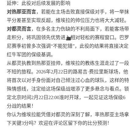
延伸：此役对后续发展的影响
对热那亚而言
，若能在主场击败直接保级对手，将一举抹
平分差甚至实现反超，维埃拉的帅位压力也将大大减轻。
对都灵而言
，在多名主力伤缺的不利局面下，若能客场带
走积分，将巩固领先优势进入相对轻松的赛程窗口。巴罗
21
22
21
21
44
17
16
16
21
5
1
5
1
5
6
1
1
6
5
5
2
2
5
6
尼赛季初曾多次强调“不能犯错”，此役的结果将直接决定
红牛军团的保级基调。
从都灵执教到热那亚挂帅，维埃拉的教练生涯走过了一段
不短的旅程。2026年2月22日的路易吉·费拉里斯球场，他
将首次以对手身份面对自己倾注过心血的球队，这样的特
殊情感线，注定给这场保级战增添了更多悬念与看点。锁
定北京时间2月22日22:00准时开球，一起见证这场保级6
分战的结果！
你认为维埃拉能凭借对都灵的深刻了解，率热那亚主场拿
下关键3分吗？欢迎在评论区留下你的比分预测！