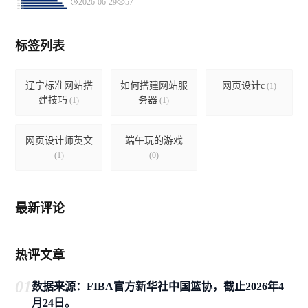
2026-06-29
57
标签列表
辽宁标准网站搭
如何搭建网站服
网页设计c
(1)
建技巧
务器
(1)
(1)
网页设计师英文
端午玩的游戏
(1)
(0)
最新评论
热评文章
01
数据来源：FIBA官方新华社中国篮协，截止2026年4
月24日。