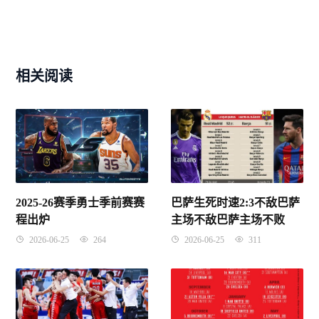
相关阅读
2025-26赛季勇士季前赛赛
巴萨生死时速2:3不敌巴萨
程出炉
主场不敌巴萨主场不败
2026-06-25
264
2026-06-25
311