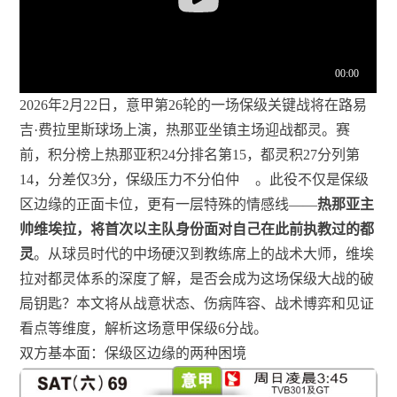
2026年2月22日，意甲第26轮的一场保级关键战将在路易
吉·费拉里斯球场上演，热那亚坐镇主场迎战都灵。赛
前，积分榜上热那亚积24分排名第15，都灵积27分列第
14，分差仅3分，保级压力不分伯仲
。此役不仅是保级
区边缘的正面卡位，更有一层特殊的情感线——
热那亚主
帅维埃拉，将首次以主队身份面对自己在此前执教过的都
灵
。从球员时代的中场硬汉到教练席上的战术大师，维埃
拉对都灵体系的深度了解，是否会成为这场保级大战的破
局钥匙？本文将从战意状态、伤病阵容、战术博弈和见证
看点等维度，解析这场意甲保级6分战。
双方基本面：保级区边缘的两种困境