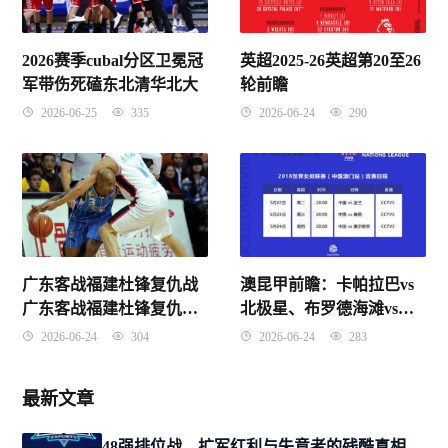
2026赛季cubal分区卫冕冠
英超2025-26英超第20至26
军带伤死磕东北清华北大
轮前瞻
2026-06-25
335
2026-06-24
290
广东客战福建杜锋复仇战
澳昆甲前瞻：卡帕拉巴vs
广东客战福建杜锋复仇战
北极星、布罗德海滩vs布
首秀
罗德海滩
2026-06-24
304
2026-06-24
283
最新文章
48强排位战，扩军红利与失意者的残酷真相